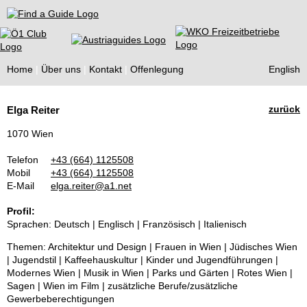
Find a Guide
Home
Über uns
Kontakt
Offenlegung
English
Tourist
zurück
Elga Reiter
Guides
1070 Wien
Telefon
+43 (664) 1125508
Mobil
+43 (664) 1125508
E-Mail
elga.reiter@a1.net
Profil:
Sprachen: Deutsch | Englisch | Französisch | Italienisch
Themen: Architektur und Design | Frauen in Wien | Jüdisches Wien
| Jugendstil | Kaffeehauskultur | Kinder und Jugendführungen |
Modernes Wien | Musik in Wien | Parks und Gärten | Rotes Wien |
Sagen | Wien im Film | zusätzliche Berufe/zusätzliche
Gewerbeberechtigungen