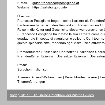
E-Mail
guide.francesco@postiglione.at
Website
https://salisburgo.guide
Über mich:
Francesco Postiglione begann seine Karriere als Fremdenf
Fachwissen hat er sich den Respekt von Reisenden und Kol
Reise in die Kultur und Geschichte dieser wunderschönen St
- Francesco Postiglione ha iniziato la sua carriera come gu
guadagnato il rispetto di viaggiatori e colleghi. Ogni tour n
questa splendida città, rendendo ogni visita unica attravers
Fremdenführer + Italienisch Übersetzer + Italienisch Übers
Fremdenführer Italienisch Übersetzer Italienisch Übersetun
Profil:
Sprachen: Italienisch
Themen: Advent/Weihnachten | Benachbartes Bayern | Fes
Themenführungen
findaguide.at - Die Online-Datenbank der Austria Guides