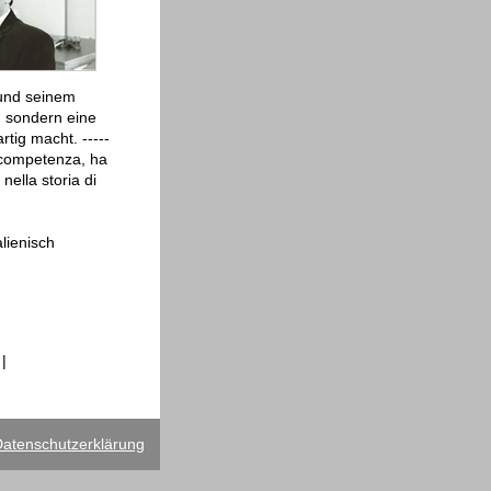
 und seinem
, sondern eine
tig macht. -----
e competenza, ha
nella storia di
lienisch
|
atenschutzerklärung