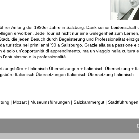
ührer Anfang der 1990er Jahre in Salzburg. Dank seiner Leidenschaft
legen erworben. Jede Tour ist nicht nur eine Gelegenheit zum Lernen
adt, die jeden Besuch durch Begeisterung und Professionalität einzigar
ida turistica nei primi anni ’90 a Salisburgo. Grazie alla sua passione 
on è solo un’opportunità di apprendimento, ma un viaggio nella cultura e 
o l’entusiasmo e la professionalità.
etzungsbüro + Italienisch Übersetzungen + Italienisch Übersetzung + Ita
gsbüro Italienisch Übersetzungen Italienisch Übersetzung Italienisch
tung | Mozart | Museumsführungen | Salzkammergut | Stadtführungen 
D