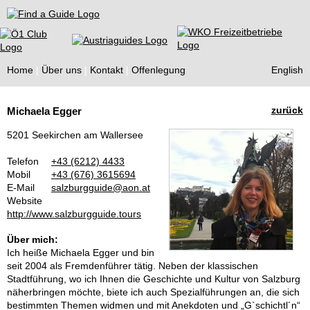
Find a Guide
Home
Über uns
Kontakt
Offenlegung
English
Tourist
zurück
Michaela Egger
Guides
5201 Seekirchen am Wallersee
Telefon
+43 (6212) 4433
Mobil
+43 (676) 3615694
E-Mail
salzburgguide@aon.at
Website
http://www.salzburgguide.tours
Über mich:
Ich heiße Michaela Egger und bin
seit 2004 als Fremdenführer tätig. Neben der klassischen
Stadtführung, wo ich Ihnen die Geschichte und Kultur von Salzburg
näherbringen möchte, biete ich auch Spezialführungen an, die sich
bestimmten Themen widmen und mit Anekdoten und „G`schichtl´n“