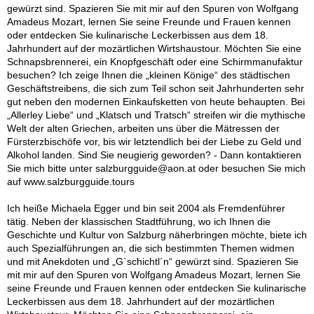
gewürzt sind. Spazieren Sie mit mir auf den Spuren von Wolfgang
Amadeus Mozart, lernen Sie seine Freunde und Frauen kennen
oder entdecken Sie kulinarische Leckerbissen aus dem 18.
Jahrhundert auf der mozärtlichen Wirtshaustour. Möchten Sie eine
Schnapsbrennerei, ein Knopfgeschäft oder eine Schirmmanufaktur
besuchen? Ich zeige Ihnen die „kleinen Könige“ des städtischen
Geschäftstreibens, die sich zum Teil schon seit Jahrhunderten sehr
gut neben den modernen Einkaufsketten von heute behaupten. Bei
„Allerley Liebe“ und „Klatsch und Tratsch“ streifen wir die mythische
Welt der alten Griechen, arbeiten uns über die Mätressen der
Fürsterzbischöfe vor, bis wir letztendlich bei der Liebe zu Geld und
Alkohol landen. Sind Sie neugierig geworden? - Dann kontaktieren
Sie mich bitte unter salzburgguide@aon.at oder besuchen Sie mich
auf www.salzburgguide.tours
Ich heiße Michaela Egger und bin seit 2004 als Fremdenführer
tätig. Neben der klassischen Stadtführung, wo ich Ihnen die
Geschichte und Kultur von Salzburg näherbringen möchte, biete ich
auch Spezialführungen an, die sich bestimmten Themen widmen
und mit Anekdoten und „G`schichtl´n“ gewürzt sind. Spazieren Sie
mit mir auf den Spuren von Wolfgang Amadeus Mozart, lernen Sie
seine Freunde und Frauen kennen oder entdecken Sie kulinarische
Leckerbissen aus dem 18. Jahrhundert auf der mozärtlichen