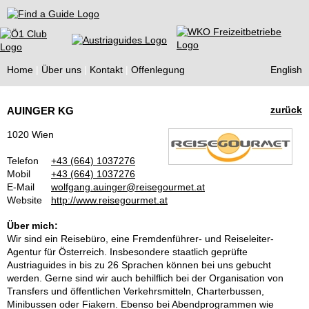
Find a Guide
Home
Über uns
Kontakt
Offenlegung
English
Tourist
zurück
AUINGER KG
Guides
1020 Wien
Telefon
+43 (664) 1037276
Mobil
+43 (664) 1037276
E-Mail
wolfgang.auinger@reisegourmet.at
Website
http://www.reisegourmet.at
Über mich:
Wir sind ein Reisebüro, eine Fremdenführer- und Reiseleiter-
Agentur für Österreich. Insbesondere staatlich geprüfte
Austriaguides in bis zu 26 Sprachen können bei uns gebucht
werden. Gerne sind wir auch behilflich bei der Organisation von
Transfers und öffentlichen Verkehrsmitteln, Charterbussen,
Minibussen oder Fiakern. Ebenso bei Abendprogrammen wie