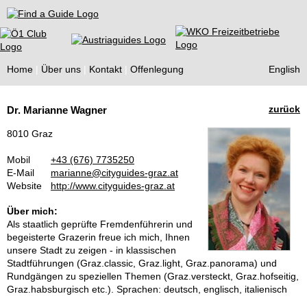
Find a Guide
Home
Über uns
Kontakt
Offenlegung
English
Tourist
zurück
Dr. Marianne Wagner
Guides
8010 Graz
Mobil
+43 (676) 7735250
E-Mail
marianne@cityguides-graz.at
Website
http://www.cityguides-graz.at
Über mich:
Als staatlich geprüfte Fremdenführerin und
begeisterte Grazerin freue ich mich, Ihnen
unsere Stadt zu zeigen - in klassischen
Stadtführungen (Graz.classic, Graz.light, Graz.panorama) und
Rundgängen zu speziellen Themen (Graz.versteckt, Graz.hofseitig,
Graz.habsburgisch etc.). Sprachen: deutsch, englisch, italienisch