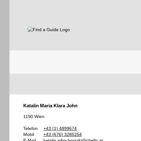
Find a Guide
Tourist
Katalin Maria Klara John
Guides
1190 Wien
Telefon
+43 (1) 4899674
Mobil
+43 (676) 3285254
E-Mail
katalin.john-borszki@chello.at