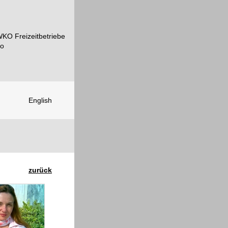
English
zurück