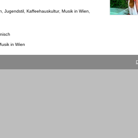
, Jugendstil, Kaffeehauskultur, Musik in Wien,
enisch
Musik in Wien
D