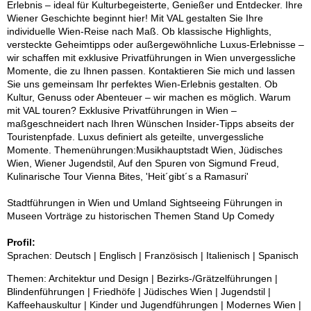
Erlebnis – ideal für Kulturbegeisterte, Genießer und Entdecker. Ihre
Wiener Geschichte beginnt hier! Mit VAL gestalten Sie Ihre
individuelle Wien-Reise nach Maß. Ob klassische Highlights,
versteckte Geheimtipps oder außergewöhnliche Luxus-Erlebnisse –
wir schaffen mit exklusive Privatführungen in Wien unvergessliche
Momente, die zu Ihnen passen. Kontaktieren Sie mich und lassen
Sie uns gemeinsam Ihr perfektes Wien-Erlebnis gestalten. Ob
Kultur, Genuss oder Abenteuer – wir machen es möglich. Warum
mit VAL touren? Exklusive Privatführungen in Wien –
maßgeschneidert nach Ihren Wünschen Insider-Tipps abseits der
Touristenpfade. Luxus definiert als geteilte, unvergessliche
Momente. Themenührungen:Musikhauptstadt Wien, Jüdisches
Wien, Wiener Jugendstil, Auf den Spuren von Sigmund Freud,
Kulinarische Tour Vienna Bites, 'Heit´gibt´s a Ramasuri'
Stadtführungen in Wien und Umland Sightseeing Führungen in
Museen Vorträge zu historischen Themen Stand Up Comedy
Profil:
Sprachen: Deutsch | Englisch | Französisch | Italienisch | Spanisch
Themen: Architektur und Design | Bezirks-/Grätzelführungen |
Blindenführungen | Friedhöfe | Jüdisches Wien | Jugendstil |
Kaffeehauskultur | Kinder und Jugendführungen | Modernes Wien |