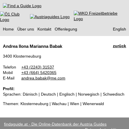
Find a Guide
Home
Über uns
Kontakt
Offenlegung
English
Tourist
zurück
Andrea Ilona Marianna Babak
Guides
3400 Klosterneuburg
Telefon
+43 (2243) 31537
Mobil
+43 (664) 5420365
E-Mail
andrea.babak@me.com
Profil:
Sprachen: Dänisch | Deutsch | Englisch | Norwegisch | Schwedisch
Themen: Klosterneuburg | Wachau | Wien | Wienerwald
findaguide.at - Die Online-Datenbank der Austria Guides