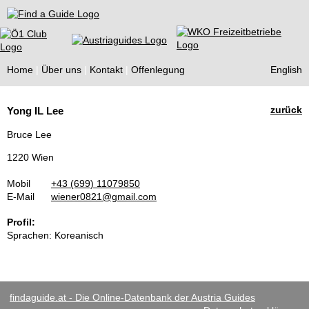
Find a Guide
Home
Über uns
Kontakt
Offenlegung
English
Tourist
zurück
Yong IL Lee
Guides
Bruce Lee
1220 Wien
Mobil
+43 (699) 11079850
E-Mail
wiener0821@gmail.com
Profil:
Sprachen: Koreanisch
findaguide.at - Die Online-Datenbank der Austria Guides