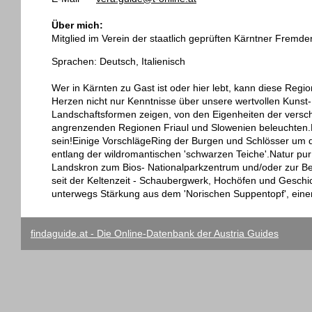
Über mich:
Mitglied im Verein der staatlich geprüften Kärntner Fremde
Sprachen: Deutsch, Italienisch
Wer in Kärnten zu Gast ist oder hier lebt, kann diese Reg
Herzen nicht nur Kenntnisse über unsere wertvollen Kunst-
Landschaftsformen zeigen, von den Eigenheiten der versch
angrenzenden Regionen Friaul und Slowenien beleuchten.
sein!Einige VorschlägeRing der Burgen und Schlösser um d
entlang der wildromantischen 'schwarzen Teiche'.Natur pu
Landskron zum Bios- Nationalparkzentrum und/oder zur Be
seit der Keltenzeit - Schaubergwerk, Hochöfen und Geschic
unterwegs Stärkung aus dem 'Norischen Suppentopf', einer 
findaguide.at - Die Online-Datenbank der Austria Guides