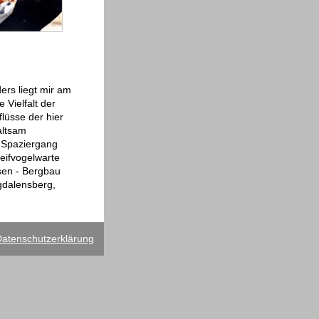
ers liegt mir am
 Vielfalt der
lüsse der hier
altsam
n Spaziergang
eifvogelwarte
sen - Bergbau
gdalensberg,
atenschutzerklärung