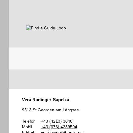
Find a Guide
Tourist
Vera Radinger-Sapelza
Guides
9313 St.Georgen am Längsee
Telefon
+43 (4213) 3040
Mobil
+43 (676) 4239594
E-Mail
vera.guide@t-online.at