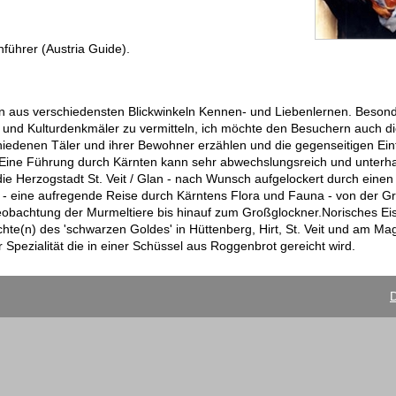
nführer (Austria Guide).
ion aus verschiedensten Blickwinkeln Kennen- und Liebenlernen. Besond
 und Kulturdenkmäler zu vermitteln, ich möchte den Besuchern auch die
iedenen Täler und ihrer Bewohner erzählen und die gegenseitigen Einf
Eine Führung durch Kärnten kann sehr abwechslungsreich und unterh
ie Herzogstadt St. Veit / Glan - nach Wunsch aufgelockert durch eine
r - eine aufregende Reise durch Kärntens Flora und Fauna - von der Gr
obachtung der Murmeltiere bis hinauf zum Großglockner.Norisches Ei
hte(n) des 'schwarzen Goldes' in Hüttenberg, Hirt, St. Veit und am Ma
Spezialität die in einer Schüssel aus Roggenbrot gereicht wird.
D