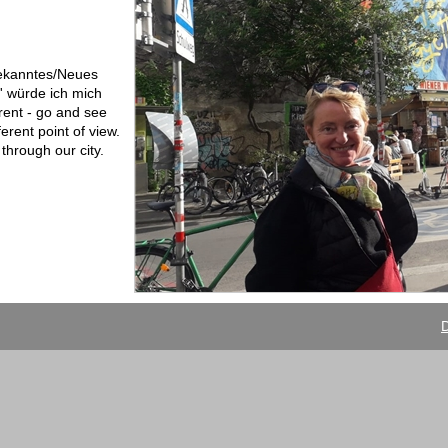
Bekanntes/Neues
' würde ich mich
erent - go and see
erent point of view.
through our city.
D