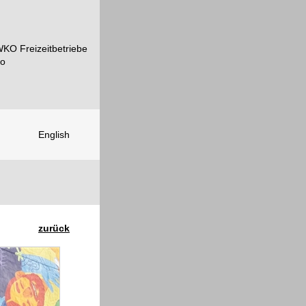
English
zurück