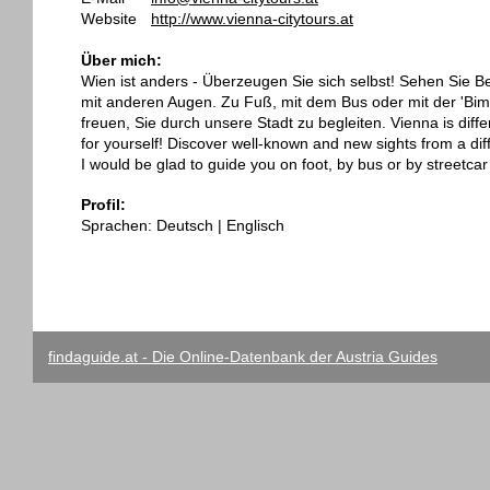
Website
http://www.vienna-citytours.at
Über mich:
Wien ist anders - Überzeugen Sie sich selbst! Sehen Sie 
mit anderen Augen. Zu Fuß, mit dem Bus oder mit der 'Bim
freuen, Sie durch unsere Stadt zu begleiten. Vienna is diff
for yourself! Discover well-known and new sights from a diff
I would be glad to guide you on foot, by bus or by streetcar 
Profil:
Sprachen: Deutsch | Englisch
findaguide.at - Die Online-Datenbank der Austria Guides