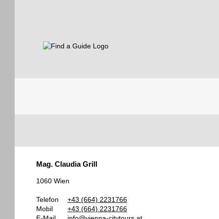
Find a Guide
Tourist
Mag. Claudia Grill
Guides
1060 Wien
Telefon
+43 (664) 2231766
Mobil
+43 (664) 2231766
E-Mail
info@vienna-citytours.at