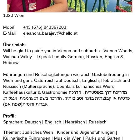
1020 Wien
Mobil
+43 (676) 843367203
E-Mail
eleanora.barajev@chello.at
Über mich:
Will be glad to guide you in Vienna and subburbs . Vienna Woods,
Wachau Valley... I speak fluently German, Russian, English &
Hebrew
Führungen und Reisebegleitungen wie auch Gästebetreuung in
Wien und ganz Österreich auf Deutsch, Englisch, Hebräisch und
Russisch (Muttersprache). Ebenfalls kulinarisches Wien:
Kaffeehauskultur & Gastronomie מדריכת דרך באוסטריה , הדרכה
פרטית או קבוצתית בוינה וסביבותיה. הדרכה בשפות: גרמנית, אנגלית,
עברית ורוסית(שפת אם).
Profil:
Sprachen: Deutsch | Englisch | Hebräisch | Russisch
Themen: Jüdisches Wien | Kinder und Jugendführungen |
Kulinarische Führungen | Musik in Wien | Parks und Gärten |