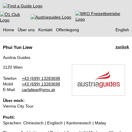
Find a Guide
Home
Über uns
Kontakt
Offenlegung
English
Tourist
zurück
Phui Yun Liew
Guides
Austria Guides
1120 Wien
Telefon
+43 (699) 13283698
Mobil
+43 (699) 13283698
E-Mail
carlaliew@gmx.at
Über mich:
Vienna City Tour
Profil:
Sprachen: Chinesisch | Englisch | Kantonesisch | Malay