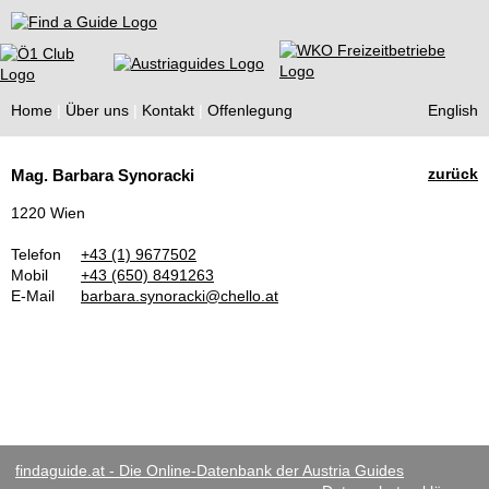
Find a Guide
Home
Über uns
Kontakt
Offenlegung
English
Tourist
zurück
Mag. Barbara Synoracki
Guides
1220 Wien
Telefon
+43 (1) 9677502
Mobil
+43 (650) 8491263
E-Mail
barbara.synoracki@chello.at
findaguide.at - Die Online-Datenbank der Austria Guides