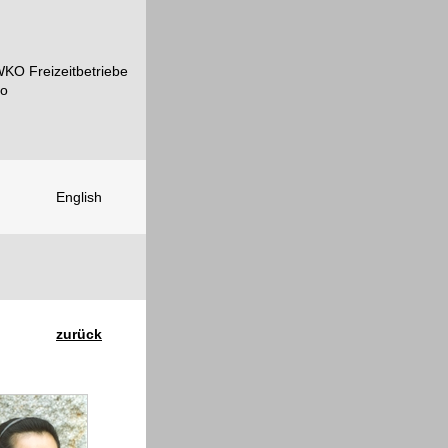
English
zurück