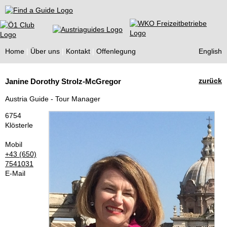
Find a Guide
Home
Über uns
Kontakt
Offenlegung
English
Tourist
zurück
Janine Dorothy Strolz-McGregor
Guides
Austria Guide - Tour Manager
6754
Klösterle
Mobil
+43 (650)
7541031
E-Mail