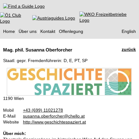
Find a Guide
Home
Über uns
Kontakt
Offenlegung
English
Tourist
zurück
Mag. phil. Susanna Oberforcher
Guides
Staatl. gepr. Fremdenführerin: D, E, PT, SP
1190 Wien
Mobil
+43 (699) 11021278
E-Mail
susanna.oberforcher@chello.at
Website
http://www.geschichtespaziert.at
Über mich: