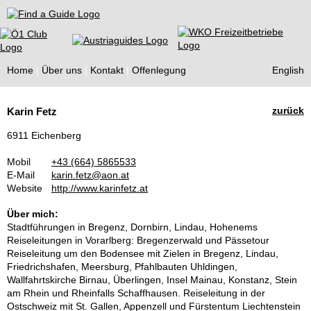
Find a Guide
Home
Über uns
Kontakt
Offenlegung
English
Tourist
zurück
Karin Fetz
Guides
6911 Eichenberg
Mobil
+43 (664) 5865533
E-Mail
karin.fetz@aon.at
Website
http://www.karinfetz.at
Über mich:
Stadtführungen in Bregenz, Dornbirn, Lindau, Hohenems
Reiseleitungen in Vorarlberg: Bregenzerwald und Pässetour
Reiseleitung um den Bodensee mit Zielen in Bregenz, Lindau,
Friedrichshafen, Meersburg, Pfahlbauten Uhldingen,
Wallfahrtskirche Birnau, Überlingen, Insel Mainau, Konstanz, Stein
am Rhein und Rheinfalls Schaffhausen. Reiseleitung in der
Ostschweiz mit St. Gallen, Appenzell und Fürstentum Liechtenstein