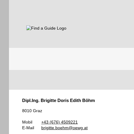
Find a Guide
Tourist
Dipl.Ing. Brigitte Doris Edith Böhm
Guides
8010 Graz
Mobil
+43 (676) 4509221
E-Mail
brigitte.boehm@oewg.at