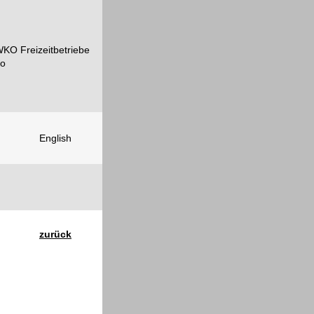
English
zurück