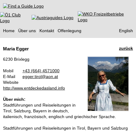
Find a Guide
Home
Über uns
Kontakt
Offenlegung
English
Tourist
zurück
Maria Egger
Guides
6230 Brixlegg
Mobil
+43 (664) 4571000
E-Mail
egger.tirol@aon.at
Website
http://www.entdeckedasland.info
Über mich:
Stadtführungen und Reiseleitungen in
Tirol, Salzburg, Bayern in deutsch,
italienisch, französisch, englisch und griechischer Sprache.
Stadtführungen und Reiseleitungen in Tirol, Bayern und Salzburg