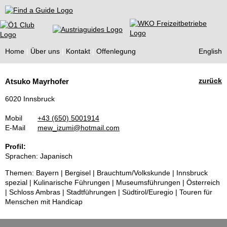
Find a Guide
Home
Über uns
Kontakt
Offenlegung
English
Tourist
zurück
Atsuko Mayrhofer
Guides
6020 Innsbruck
Mobil
+43 (650) 5001914
E-Mail
mew_izumi@hotmail.com
Profil:
Sprachen: Japanisch
Themen: Bayern | Bergisel | Brauchtum/Volkskunde | Innsbruck
spezial | Kulinarische Führungen | Museumsführungen | Österreich
| Schloss Ambras | Stadtführungen | Südtirol/Euregio | Touren für
Menschen mit Handicap