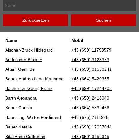
Name
Mobil
Alscher-Bruck Hildegard
+43 (699) 11793579
Andessner Bibiane
+43 (650) 3123373
Attam Gerlinde
+43 (699) 81558241
Babak Andrea Ilona Marianna
+43 (664) 5420365
Bacher Dr. Georg Franz
+43 (699) 17244705
Barth Alexandra
+43 (650) 2418949
Bauer Christa
+43 (664) 5839466
Bauer Ing. Walter Ferdinand
+43 (676) 7111945
Bauer Natalie
+43 (699) 17057044
Bitai Anne Catherine
+43 (650) 3452345