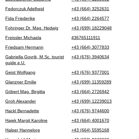
Fedorczuk Adelheid
+43 (664) 3252631
Fida Friederike
+43 (664) 2264577
Fohringer Dr. Mag. Hedwig
+43 (699) 18229048
Freissler Michaela
436765111911
Friedsam Hermann
+43 (664) 3077833
Gabriella Govrik, M.Sc. tourist
+43 (676) 3940634
guide e.U.
Geist Wolfgang
+43 (676) 9377001
Glanzner Emilie
+43 (699) 11359289
Göbert Mag. Birgitta
+43 (664) 2726942
Groh Alexander
+43 (699) 12239013
Hackl Bernadette
+43 (676) 9744600
Hajek Margit Karoline
+43 (664) 4001670
Halper Hannelore
+43 (664) 5595168