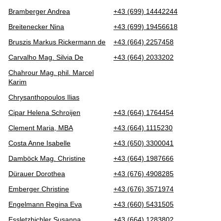
Bramberger Andrea
+43 (699) 14442244
Breitenecker Nina
+43 (699) 19456618
Bruszis Markus Rickermann de
+43 (664) 2257458
Carvalho Mag. Silvia De
+43 (664) 2033202
Chahrour Mag. phil. Marcel
Karim
Chrysanthopoulos Ilias
Cipar Helena Schroijen
+43 (664) 1764454
Clement Maria, MBA
+43 (664) 1115230
Costa Anne Isabelle
+43 (650) 3300041
Damböck Mag. Christine
+43 (664) 1987666
Dürauer Dorothea
+43 (676) 4908285
Emberger Christine
+43 (676) 3571974
Engelmann Regina Eva
+43 (660) 5431505
Essletzbichler Susanna
+43 (664) 1283802