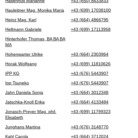
Hasenhütl Marianne
+43 (650) 8633833
Hauleitner Mag. Monika Maria
+43 (699) 17038100
Heinz Mag. Karl
+43 (664) 4866795
Hellmann Gabriele
+43 (699) 17113958
Hinterhofer Thomas, BA BA BA
MA
Hohenwarter Ulrike
+43 (664) 2303964
Horak Wolfgang
+43 (699) 11810626
IPP KG
+43 (676) 5443907
Ipp Tsuneko
+43 (676) 5443907
Jahn Daniela Sonja
+43 (664) 3012348
Jatschka-Knoll Erika
+43 (664) 4133484
Jonasch-Preyer Mag. phil.
+43 (699) 11799323
Elisabeth
Junghans Martina
+43 (676) 3148770
Kahl Carola
+43 (664) 3712024