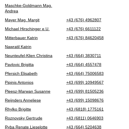
Maschke-Goldmann Mag.
Andrea
Mayer Mag. Margit
+43 (676) 4962807
Michael Hirschinger e.U.
+43 (676) 6611122
Mitterbauer Katrin
+43 (676) 84620458
Nawratil Katrin
Neunteufel-Klien Christina
+43 (664) 3830711
Pavlovic Brigitta
+43 (664) 4557478
Pfersich Elisabeth
+43 (664) 75006583
Pipinis Antonios
+43 (699) 10949567
Pleesz-Marwan Susanne
+43 (699) 81505236
Reijnders Anneliese
+43 (699) 15098676
Rhylko Brigitte
+43 (6818) 1775161
Roznovsky Gertrude
+43 (6811) 0646903
Ryba Renate Lieselotte
+43 (664) 5204638