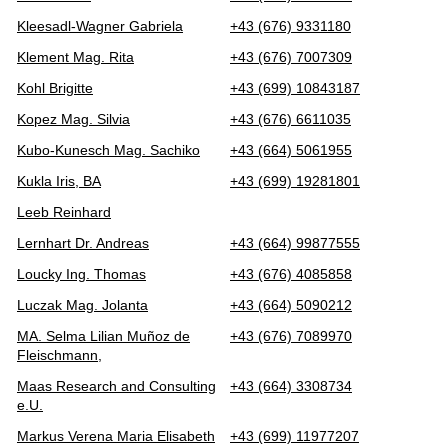
Kleesadl-Wagner Gabriela
+43 (676) 9331180
Klement Mag. Rita
+43 (676) 7007309
Kohl Brigitte
+43 (699) 10843187
Kopez Mag. Silvia
+43 (676) 6611035
Kubo-Kunesch Mag. Sachiko
+43 (664) 5061955
Kukla Iris, BA
+43 (699) 19281801
Leeb Reinhard
Lernhart Dr. Andreas
+43 (664) 99877555
Loucky Ing. Thomas
+43 (676) 4085858
Luczak Mag. Jolanta
+43 (664) 5090212
MA. Selma Lilian Muñoz de
+43 (676) 7089970
Fleischmann,
Maas Research and Consulting
+43 (664) 3308734
e.U.
Markus Verena Maria Elisabeth
+43 (699) 11977207