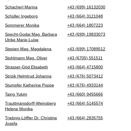
Schacherl Marina
+43 (699) 16132030
Schüller Ingeborg
+43 (664) 3121048
Sommerer Monika
+43 (664) 1807223
Specht-Godai Mag. Barbara
+43 (699) 19833073
Ulrike Marie-Luise
Stepien Mag. Magdalena
+43 (699) 17089512
Stohlmann Mag. Oliver
+43 (6705) 551511
Strasser-Göd Elisabeth
+43 (664) 4715800
Strizik Helmtrud Johanna
+43 (676) 5073412
Stumpfer Katherine Poppe
+43 (676) 4933144
Taing Yukim
+43 (660) 9455666
Trauttmansdorff-Weinsberg
+43 (664) 5145574
Helene Monika
Triebnig-Löffler Dr. Christine
+43 (664) 2835755
Josefa