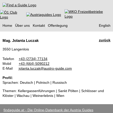
Find a Guide
Home
Über uns
Kontakt
Offenlegung
English
Tourist
zurück
Mag. Jolanta Luczak
Guides
3550 Langenlois
Telefon
+43 (2734) 77134
Mobil
+43 (664) 5090212
E-Mail
jolanta.luczak@austro-guide.com
Profil:
Sprachen: Deutsch | Polnisch | Russisch
Themen: Kellergassenführungen | Sankt Pölten | Schlösser und
Klöster | Wachau | Weinerlebnis | Wien
findaguide.at - Die Online-Datenbank der Austria Guides