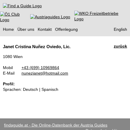
Find a Guide
Home
Über uns
Kontakt
Offenlegung
English
Tourist
zurück
Janet Cristina Nuñez Oviedo, Lic.
Guides
1080 Wien
Mobil
+43 (699) 10969864
E-Mail
nunezjanet@hotmail.com
Profil:
Sprachen: Deutsch | Spanisch
findaguide.at - Die Online-Datenbank der Austria Guides