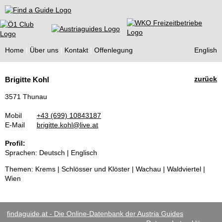
Find a Guide
Home
Über uns
Kontakt
Offenlegung
English
Tourist
zurück
Brigitte Kohl
Guides
3571 Thunau
Mobil
+43 (699) 10843187
E-Mail
brigitte.kohl@live.at
Profil:
Sprachen: Deutsch | Englisch
Themen: Krems | Schlösser und Klöster | Wachau | Waldviertel |
Wien
findaguide.at - Die Online-Datenbank der Austria Guides