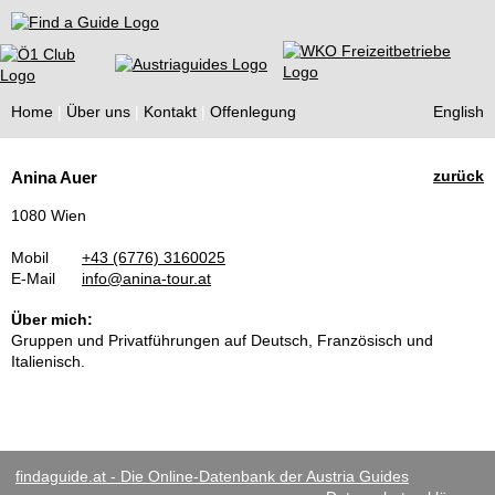
Find a Guide
Home
Über uns
Kontakt
Offenlegung
English
Tourist
zurück
Anina Auer
Guides
1080 Wien
Mobil
+43 (6776) 3160025
E-Mail
info@anina-tour.at
Über mich:
Gruppen und Privatführungen auf Deutsch, Französisch und
Italienisch.
findaguide.at - Die Online-Datenbank der Austria Guides