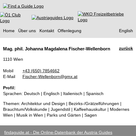
Find a Guide
Home
Über uns
Kontakt
Offenlegung
English
Tourist
zurück
Mag. phil. Johanna Magdalena Fischer-Wellenborn
Guides
1110 Wien
Mobil
+43 (650) 7854662
E-Mail
Fischer-Wellenborn@gmx.at
Profil:
Sprachen: Deutsch | Englisch | Italienisch | Spanisch
Themen: Architektur und Design | Bezirks-/Grätzelführungen |
Brauchtum/Volkskunde | Jugendstil | Kaffeehauskultur | Modernes
Wien | Musik in Wien | Parks und Gärten | Sagen
findaguide.at - Die Online-Datenbank der Austria Guides