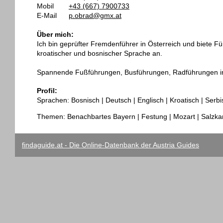
Mobil
+43 (667) 7900733
E-Mail
p.obrad@gmx.at
Über mich:
Ich bin geprüfter Fremdenführer in Österreich und biete F
kroatischer und bosnischer Sprache an.
Spannende Fußführungen, Busführungen, Radführungen i
Profil:
Sprachen: Bosnisch | Deutsch | Englisch | Kroatisch | Serbi
Themen: Benachbartes Bayern | Festung | Mozart | Salzk
findaguide.at - Die Online-Datenbank der Austria Guides