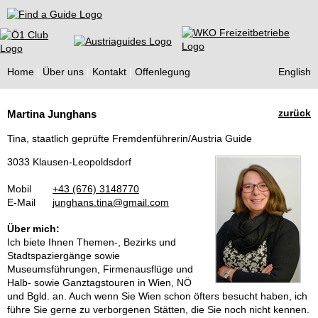
Find a Guide
Home
Über uns
Kontakt
Offenlegung
English
Tourist
zurück
Martina Junghans
Guides
Tina, staatlich geprüfte Fremdenführerin/Austria Guide
3033 Klausen-Leopoldsdorf
Mobil
+43 (676) 3148770
E-Mail
junghans.tina@gmail.com
Über mich:
Ich biete Ihnen Themen-, Bezirks und
Stadtspaziergänge sowie
Museumsführungen, Firmenausflüge und
Halb- sowie Ganztagstouren in Wien, NÖ
und Bgld. an. Auch wenn Sie Wien schon öfters besucht haben, ich
führe Sie gerne zu verborgenen Stätten, die Sie noch nicht kennen.