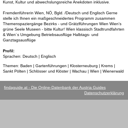
Kunst, Kultur und abwechslungsreiche Anekdoten inklusive.
Fremdenführerin Wien, NÖ, Bgld. /Deutsch und Englisch Gerne
stelle ich Ihnen ein maßgeschneidertes Programm zusammen
Themenspaziergänge Bezirks - und Grätzlführungen Wien Wien’s
grüne Seele Museen - bitte Kultur! Wien klassisch Stadtrundfahrten
& Wien´s Umgebung Betriebsausflüge Halbtags- und
Ganztagsausflüge
Profil:
Sprachen: Deutsch | Englisch
Themen: Baden | Gartenführungen | Klosterneuburg | Krems |
Sankt Pölten | Schlösser und Klöster | Wachau | Wien | Wienerwald
findaguide.at - Die Online-Datenbank der Austria Guides
Datenschutzerklärung