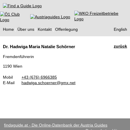
Find a Guide
Home
Über uns
Kontakt
Offenlegung
English
Tourist
zurück
Dr. Hadwiga Maria Natalie Schörner
Guides
Fremdenführerin
1190 Wien
Mobil
+43 (676) 6966385
E-Mail
hadwiga.schoerner@gmx.net
findaguide.at - Die Online-Datenbank der Austria Guides