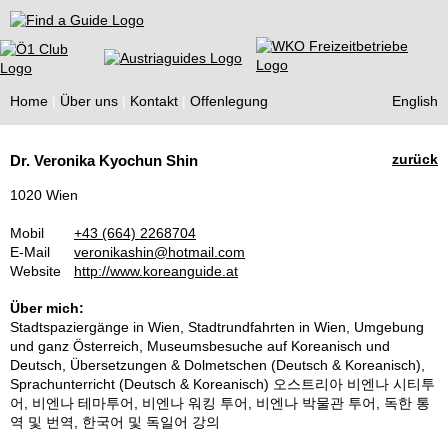
Find a Guide
Home
Über uns
Kontakt
Offenlegung
English
Tourist
zurück
Dr. Veronika Kyochun Shin
Guides
1020 Wien
Mobil
+43 (664) 2268704
E-Mail
veronikashin@hotmail.com
Website
http://www.koreanguide.at
Über mich:
Stadtspaziergänge in Wien, Stadtrundfahrten in Wien, Umgebung
und ganz Österreich, Museumsbesuche auf Koreanisch und
Deutsch, Übersetzungen & Dolmetschen (Deutsch & Koreanisch),
Sprachunterricht (Deutsch & Koreanisch) 오스트리아 비엔나 시티투
어, 비엔나 테마투어, 비엔나 워킹 투어, 비엔나 박물관 투어, 독한 통
역 및 번역, 한국어 및 독일어 강의