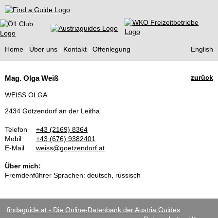
Find a Guide
Home
Über uns
Kontakt
Offenlegung
English
Tourist
zurück
Mag. Olga Weiß
Guides
WEISS OLGA
2434 Götzendorf an der Leitha
Telefon
+43 (2169) 8364
Mobil
+43 (676) 9382401
E-Mail
weiss@goetzendorf.at
Über mich:
Fremdenführer Sprachen: deutsch, russisch
findaguide.at - Die Online-Datenbank der Austria Guides