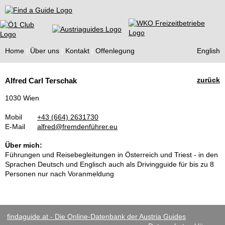
Find a Guide
Home
Über uns
Kontakt
Offenlegung
English
Tourist
zurück
Alfred Carl Terschak
Guides
1030 Wien
Mobil
+43 (664) 2631730
E-Mail
alfred@fremdenführer.eu
Über mich:
Führungen und Reisebegleitungen in Österreich und Triest - in den
Sprachen Deutsch und Englisch auch als Drivingguide für bis zu 8
Personen nur nach Voranmeldung
findaguide.at - Die Online-Datenbank der Austria Guides