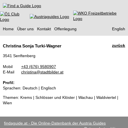
Find a Guide
Home
Über uns
Kontakt
Offenlegung
English
Tourist
zurück
Christina Sonja Turki-Wagner
Guides
3541 Senftenberg
Mobil
+43 (676) 9580907
E-Mail
christina@stadtbilder.at
Profil:
Sprachen: Deutsch | Englisch
Themen: Krems | Schlösser und Klöster | Wachau | Waldviertel |
Wien
findaguide.at - Die Online-Datenbank der Austria Guides