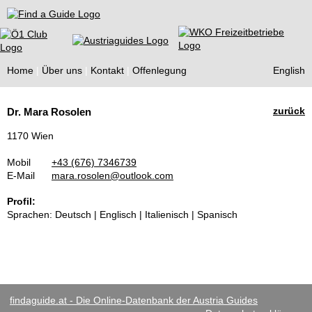
Find a Guide
Home
Über uns
Kontakt
Offenlegung
English
Tourist
zurück
Dr. Mara Rosolen
Guides
1170 Wien
Mobil
+43 (676) 7346739
E-Mail
mara.rosolen@outlook.com
Profil:
Sprachen: Deutsch | Englisch | Italienisch | Spanisch
findaguide.at - Die Online-Datenbank der Austria Guides