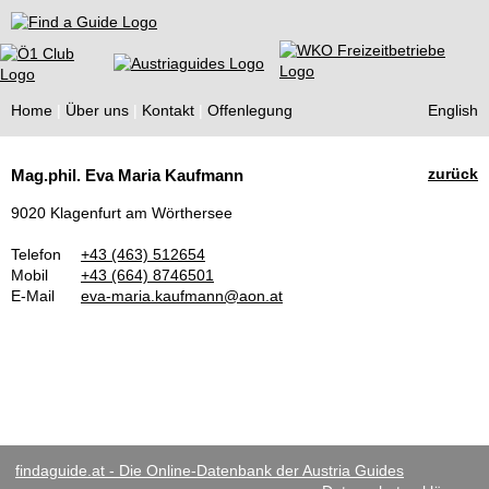
Find a Guide
Home
Über uns
Kontakt
Offenlegung
English
Tourist
zurück
Mag.phil. Eva Maria Kaufmann
Guides
9020 Klagenfurt am Wörthersee
Telefon
+43 (463) 512654
Mobil
+43 (664) 8746501
E-Mail
eva-maria.kaufmann@aon.at
findaguide.at - Die Online-Datenbank der Austria Guides