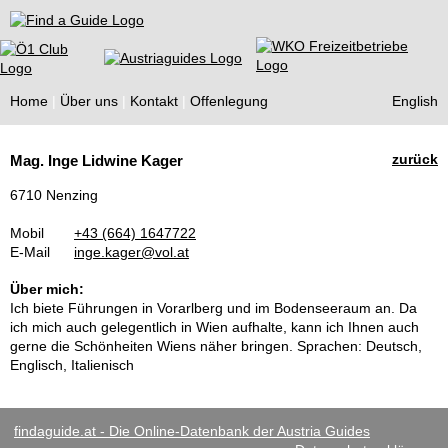
Find a Guide
Home
Über uns
Kontakt
Offenlegung
English
Tourist
zurück
Mag. Inge Lidwine Kager
Guides
6710 Nenzing
Mobil
+43 (664) 1647722
E-Mail
inge.kager@vol.at
Über mich:
Ich biete Führungen in Vorarlberg und im Bodenseeraum an. Da
ich mich auch gelegentlich in Wien aufhalte, kann ich Ihnen auch
gerne die Schönheiten Wiens näher bringen. Sprachen: Deutsch,
Englisch, Italienisch
findaguide.at - Die Online-Datenbank der Austria Guides