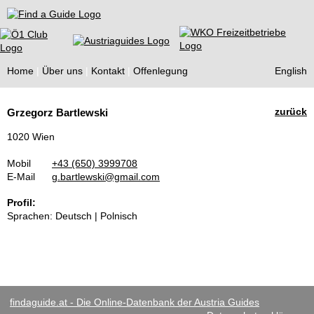
Find a Guide
Home
Über uns
Kontakt
Offenlegung
English
Tourist
zurück
Grzegorz Bartlewski
Guides
1020 Wien
Mobil
+43 (650) 3999708
E-Mail
g.bartlewski@gmail.com
Profil:
Sprachen: Deutsch | Polnisch
findaguide.at - Die Online-Datenbank der Austria Guides