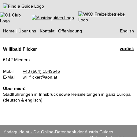
Find a Guide
Home
Über uns
Kontakt
Offenlegung
English
Tourist
zurück
Willibald Flicker
Guides
6142 Mieders
Mobil
+43 (664) 1549546
E-Mail
williflicker@aon.at
Über mich:
Stadtführungen in Innsbruck sowie Reiseleitungen in ganz Europa
(deutsch & englisch)
findaguide.at - Die Online-Datenbank der Austria Guides